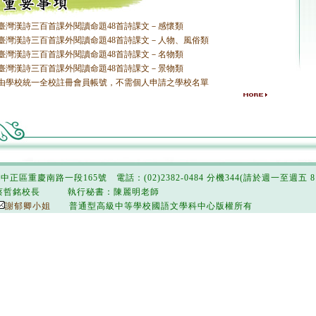
臺灣漢詩三百首課外閱讀命題48首詩課文－感懷類
臺灣漢詩三百首課外閱讀命題48首詩課文－人物、風俗類
臺灣漢詩三百首課外閱讀命題48首詩課文－名物類
臺灣漢詩三百首課外閱讀命題48首詩課文－景物類
由學校統一全校註冊會員帳號，不需個人申請之學校名單
市中正區重慶南路一段165號 電話：(02)2382-0484 分機344(請於週一至週五 8:3
蔡哲銘校長 執行秘書：陳麗明老師
謝郁卿小姐
普通型高級中等學校國語文學科中心版權所有