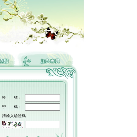
帳 號：
密 碼：
請輸入驗證碼