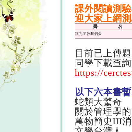
課外閱讀測驗
迎大家上網測
書 名
讓孔子教我們愛
目前已上傳題
同學下載查詢
https://cercte
以下六本書暫
蛇類大驚奇
關於管理學的
萬物簡史III
文學台灣人