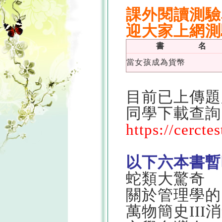
課外閱讀測驗
迎大家上網測
書 名
當女孩成為貨幣
目前已上傳題
同學下載查詢
https://cercte
以下六本書暫
蛇類大驚奇
關於管理學的
萬物簡史III