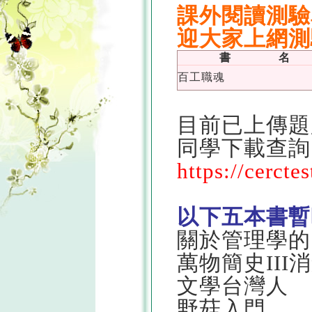
課外閱讀測驗
迎大家上網測
書 名
百工職魂
目前已上傳題
同學下載查詢
https://cercte
以下五本書暫
關於管理學的
萬物簡史III
文學台灣人
野菇入門