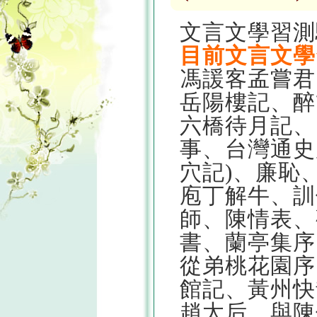
文言文學習測
目前文言文學
馮諼客孟嘗君
岳陽樓記、醉
六橋待月記、
事、台灣通史
穴記)、廉恥
庖丁解牛、訓
師、陳情表、
書、蘭亭集序
從弟桃花園序
館記、黃州快
趙太后、與陳