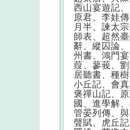
西山宴遊記、
原君、李娃傳
月半、諫太宗
師表、超然臺
辭、縱囚論、
州書、鴻門宴
葭、蓼莪、劉
居聽書、種樹
小丘記、會真
褒禪山記、原
國、進學解、
管晏列傳、與
聲賦、虎丘記