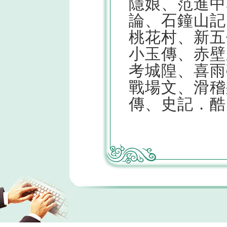
隱娘、范進中
論、石鐘山記
桃花村、新五
小玉傳、赤壁
考城隍、喜雨
戰場文、滑稽
傳、史記．酷