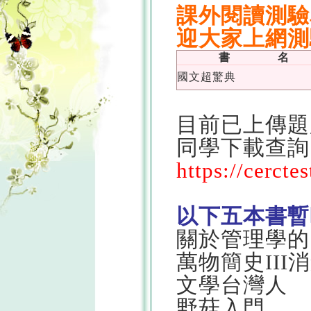
課外閱讀測驗
迎大家上網測
書 名
國文超驚典
目前已上傳題
同學下載查詢
https://cercte
以下五本書暫
關於管理學的
萬物簡史III
文學台灣人
野菇入門