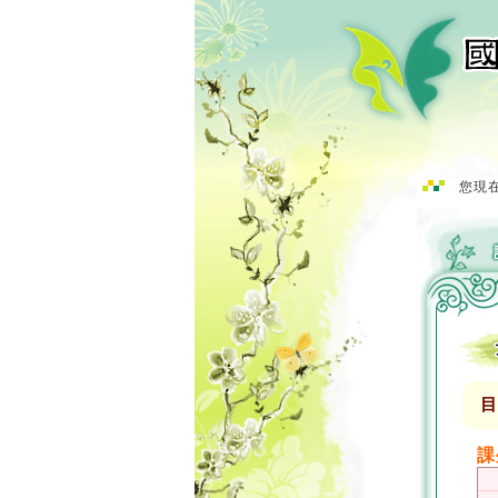
您現在
目
課