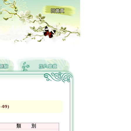
09)
。
類 別