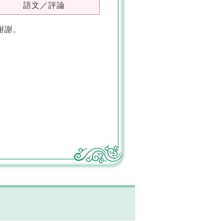
語文／評論
謝謝。