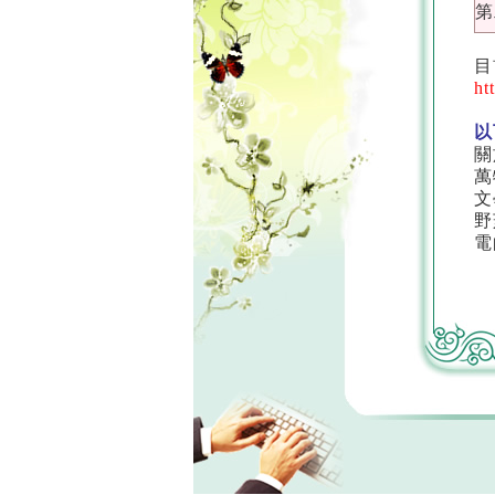
第
目
ht
以
關
萬
文
野
電