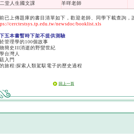
二堂人生國文課
羊咩老師
前已上傳題庫的書目清單如下，歡迎老師、同學下載查詢，
tps://cerctestsys.tp.edu.tw/newsdoc/booklist.xls
下五本書暫時下架不提供測驗
於管理學的100個故事
物簡史III消逝的野蠻世紀
學台灣人
菇入門
的旅程:探索人類駕馭電子的歷史過程
回上一頁