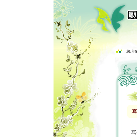
您現在
寫
寫