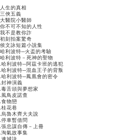
.人生的真相
.三俠五義
.大醫院小醫師
.你不可不知的人性
.我不是教你詐
.初刻拍案驚奇
.侯文詠短篇小說集
.哈利波特─火盃的考驗
.哈利波特－死神的聖物
0.哈利波特─阿茲卡班的逃犯
1.哈利波特─混血王子的背叛
2.哈利波特─鳳凰會的密令
3.封神演義
4.毒舌頭與夢想家
5.風鳥皮諾查
6.食物戀
7.桂花巷
8.烏魯木齊大夫說
9.停車暫借問
0.張忠謀自傳－上冊
1.淘氣故事集
2.連城訣