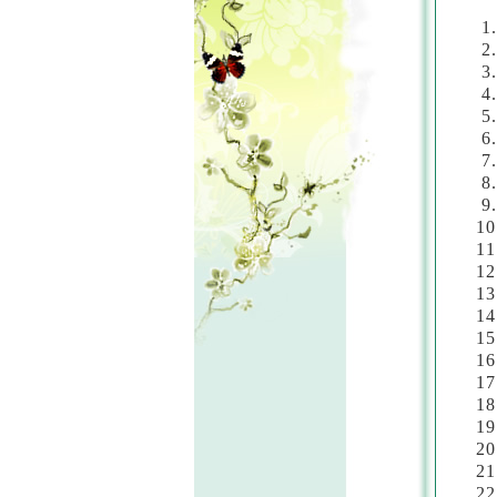
1
2
3
4
5
6
7
8
9
1
1
1
1
1
1
1
1
1
1
2
2
2