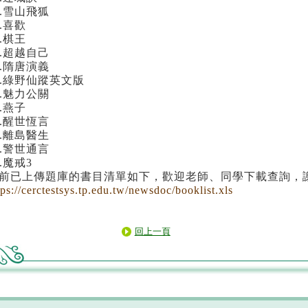
3.雪山飛狐
4.喜歡
5.棋王
6.超越自己
7.隋唐演義
8.綠野仙蹤英文版
9.魅力公關
0.燕子
1.醒世恆言
2.離島醫生
3.警世通言
4.魔戒3
前已上傳題庫的書目清單如下，歡迎老師、同學下載查詢，
tps://cerctestsys.tp.edu.tw/newsdoc/booklist.xls
回上一頁