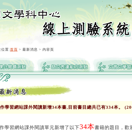
位置:
首頁
> 最新消息 > 內容頁
作學習網站課外閱讀新增34本書,目前書目總共已有334本。 (2009-
34本
作學習網站課外閱讀單元新增了以下
書籍的題目，歡