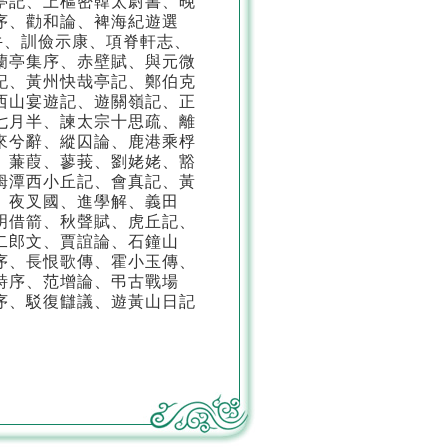
亭記、上樞密韓太尉書、晚
序、勸和論、裨海紀遊選
牛、訓儉示康、項脊軒志、
蘭亭集序、赤壁賦、與元微
記、黃州快哉亭記、鄭伯克
西山宴遊記、遊關嶺記、正
七月半、諫太宗十思疏、離
來兮辭、縱囚論、鹿港乘桴
、蒹葭、蓼莪、劉姥姥、豁
鉧潭西小丘記、會真記、黃
、夜叉國、進學解、義田
明借箭、秋聲賦、虎丘記、
二郎文、賈誼論、石鐘山
序、長恨歌傳、霍小玉傳、
詩序、范增論、弔古戰場
序、駁復讎議、遊黃山日記