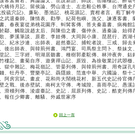
諼客孟嘗君、典論論文、世說新語、師說、岳陽樓記、醉翁
六橋待月記、留侯論、勞山道士、左忠毅公軼事、台灣通史
北投硫穴記)、廉恥、墨池記、桃花源記、賣柑者言、庖丁解
之武退秦師、陳情表、勸學、紀荷包嶼、漁父、諫逐客書、
書、春夜宴從弟桃花園序、虯髯客傳、答夫秦嘉書、病梅館
於鄢、觸龍說趙太后、與陳伯之書、傷仲永、過秦論、始得
歌、夢溪筆談、原君、李娃傳、大同與小康、琵琶行、西湖
記、紀水沙連、出師表、超然臺記、捕蛇者說、三戒、歸去
、後出師表、與韓荊州書、鴻門宴、司馬祭主問卜、祭妹文
堂記、三字經、明湖居聽書、種樹郭橐駝傳、林沖夜奔、鈷
竹樓記、畫菊自序、遊褒禪山記、原毀、為徐敬業討武曌檄
、獄中雜記、梅花嶺記、管晏列傳、與韓荊州書、用奇謀孔
錢、牡丹亭、豐樂亭記、聶隱娘、范進中舉、六國論、祭十
、阿房宮賦、畫皮、花和尚大鬧桃花村、新五代史記伶官傳
壁之戰、後赤壁賦、南柯太守傳、考城隍、喜雨亭記、愚溪
、滑稽列傳、淩虛臺記、史記．屈原列傳、史記．酷吏列傳
、報任少卿書、離騷、外戚世家序
回上一頁