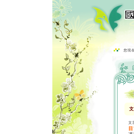
您現在
文
文
目