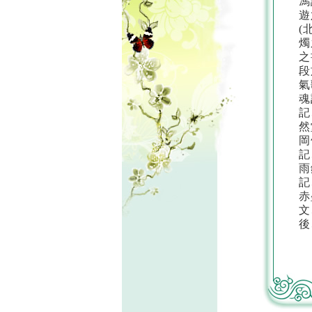
馮
遊
(
燭
之
段
氣
魂
記
然
岡
記
雨
記
赤
文
後